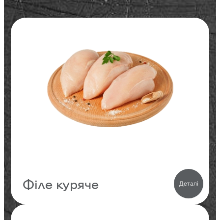
23.8
Білки
2.8
Жири
0.1
Вуглеводи
123
кКал
Філе куряче
Деталі