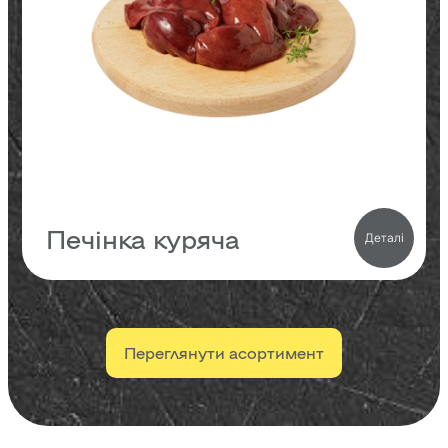
6.4
Жири
0.7
Вуглеводи
138
кКал
Печінка куряча
Деталі
Переглянути асортимент