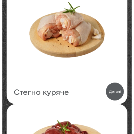
21.3
Білки
11
Жири
0.4
Вуглеводи
185
кКал
Стегно куряче
Деталі
19.3
Білки