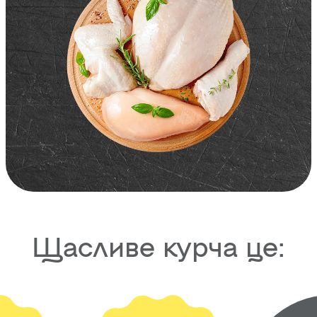
Щасливе курча це: