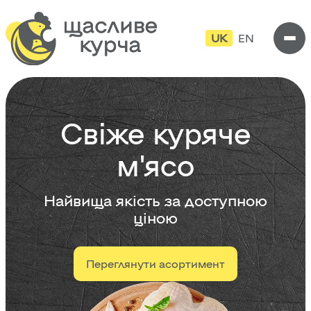
UK
EN
Свіже куряче
м'ясо
Найвища якість за доступною
ціною
Переглянути асортимент